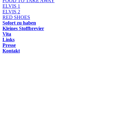
FOOD TO TAKE AWAY
ELVIS 1
ELVIS 2
RED SHOES
Sofort zu haben
Kleines Stoffbrevier
Vita
Links
Presse
Kontakt