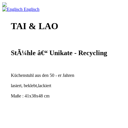
Englisch
TAI & LAO
StÃ¼hle â€“ Unikate - Recycling
Küchenstuhl aus den 50 - er Jahren
lasiert, beklebt,lackiert
Maße : 41x38x48 cm